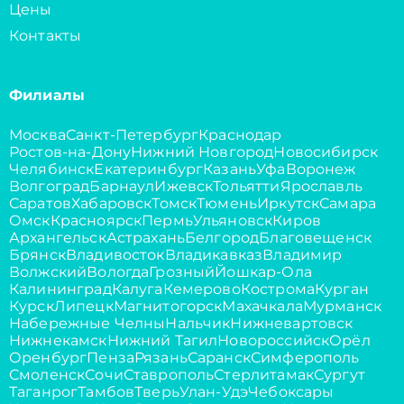
Цены
Контакты
Филиалы
Москва
Санкт-Петербург
Краснодар
Ростов-на-Дону
Нижний Новгород
Новосибирск
Челябинск
Екатеринбург
Казань
Уфа
Воронеж
Волгоград
Барнаул
Ижевск
Тольятти
Ярославль
Саратов
Хабаровск
Томск
Тюмень
Иркутск
Самара
Омск
Красноярск
Пермь
Ульяновск
Киров
Архангельск
Астрахань
Белгород
Благовещенск
Брянск
Владивосток
Владикавказ
Владимир
Волжский
Вологда
Грозный
Йошкар-Ола
Калининград
Калуга
Кемерово
Кострома
Курган
Курск
Липецк
Магнитогорск
Махачкала
Мурманск
Набережные Челны
Нальчик
Нижневартовск
Нижнекамск
Нижний Тагил
Новороссийск
Орёл
Оренбург
Пенза
Рязань
Саранск
Симферополь
Смоленск
Сочи
Ставрополь
Стерлитамак
Сургут
Таганрог
Тамбов
Тверь
Улан-Удэ
Чебоксары