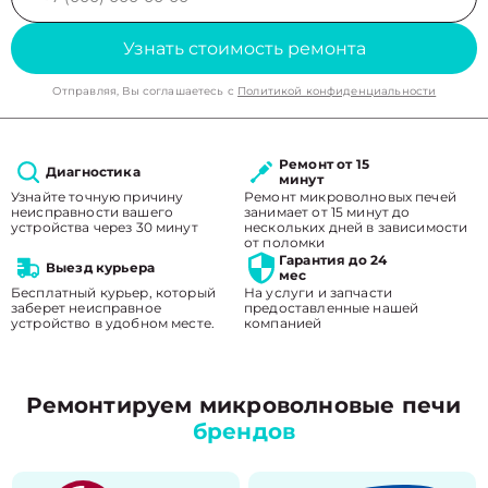
Узнать стоимость ремонта
Отправляя, Вы соглашаетесь с
Политикой конфиденциальности
Ремонт от 15
Диагностика
минут
Узнайте точную причину
Ремонт микроволновых печей
неисправности вашего
занимает от 15 минут до
устройства через 30 минут
нескольких дней в зависимости
от поломки
Гарантия до 24
Выезд курьера
мес
Бесплатный курьер, который
На услуги и запчасти
заберет неисправное
предоставленные нашей
устройство в удобном месте.
компанией
Ремонтируем микроволновые печи
брендов